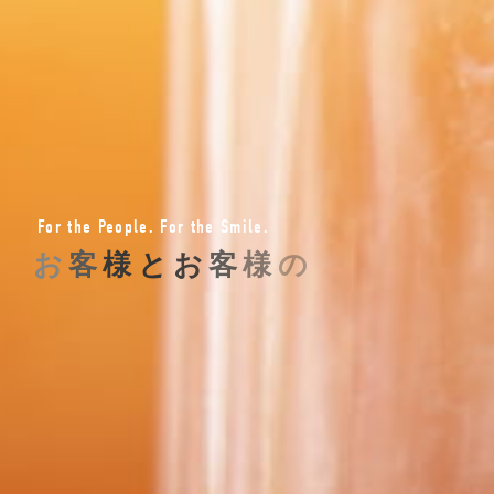
F
o
r
t
h
e
P
e
o
p
l
e
.
F
o
r
t
h
e
S
m
i
l
e
.
お
客
様
と
お
客
様
の